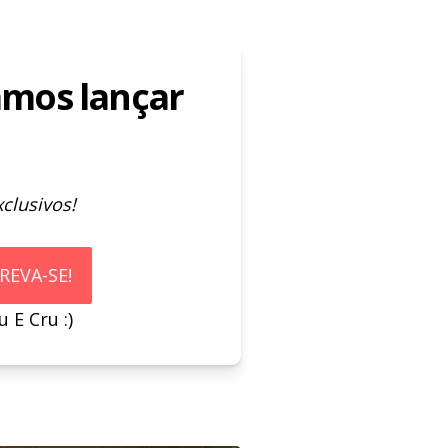
amos lançar
clusivos!
REVA-SE!
 E Cru :)