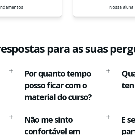
Fundamentos
Nossa aluna 
respostas para as suas per
Por quanto tempo
Qua
posso ficar com o
ten
material do curso?
Não me sinto
E s
confortável em
par