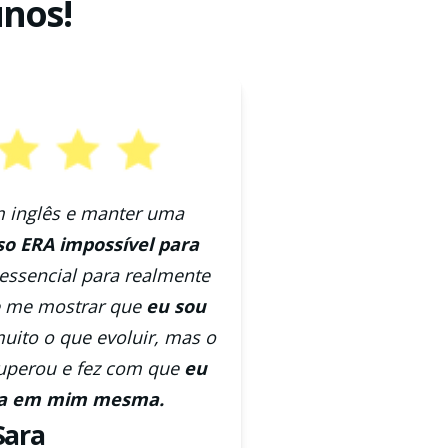
unos!
 inglês e manter uma
so ERA impossível para
 essencial para realmente
 e me mostrar que
eu sou
uito o que evoluir, mas o
superou e fez com que
eu
nça em mim mesma.
Sara