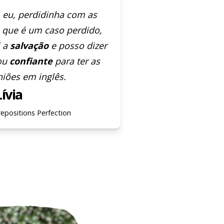
 eu, perdidinha com as
 que é um caso perdido,
i a
salvação
e posso dizer
tou
confiante
para ter as
iões em inglês.
Lívia
repositions Perfection