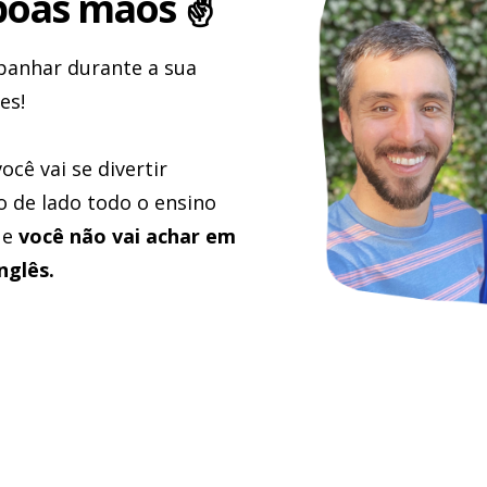
boas mãos ✌️
panhar durante a sua
es!
cê vai se divertir
 de lado todo o ensino
ue
você não vai achar em
nglês.