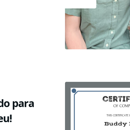
do para
eu!