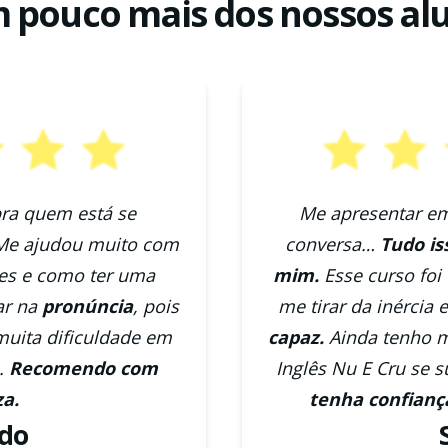
 pouco mais dos nossos al
ra quem está se
Me apresentar em
 Me ajudou muito com
conversa…
Tudo is
ões e como ter uma
mim.
Esse curso foi
ar na
pronúncia
, pois
me tirar da inércia
muita dificuldade em
capaz.
Ainda tenho m
.
Recomendo com
Inglês Nu E Cru se 
za.
tenha confia
rdo