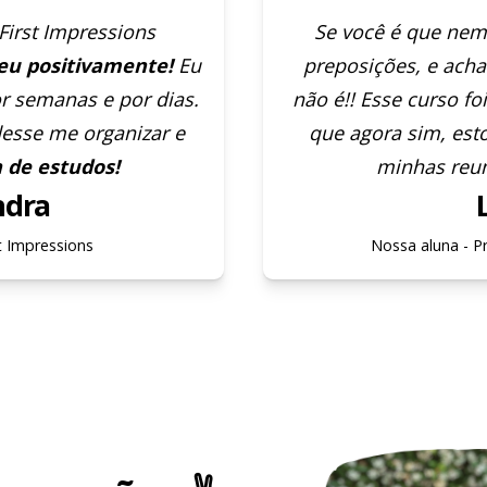
First Impressions
Se você é que nem
u positivamente!
Eu
preposições, e acha
r semanas e por dias.
não é!! Esse curso fo
desse me organizar e
que agora sim, es
a de estudos!
minhas reun
ndra
t Impressions
Nossa aluna - P